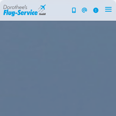
Flug-Service
Südsee
Inselparadiese
Weltweit
Kreuzfahrten
Hotels
Reise planen
System