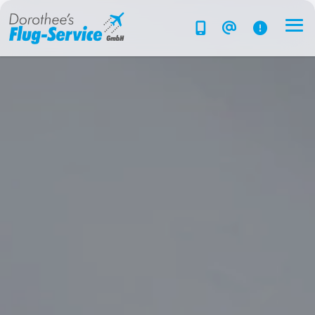
Flug-Service
Südsee
Inselparadiese
Weltweit
Kreuzfahrten
Hotels
Reise planen
System