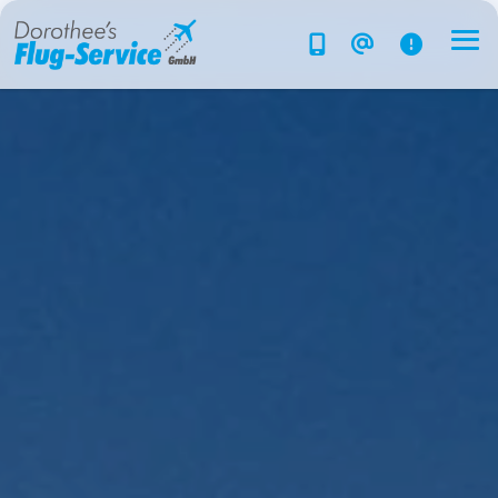
Flug-Service
Südsee
Inselparadiese
Weltweit
Kreuzfahrten
Hotels
Reise planen
System