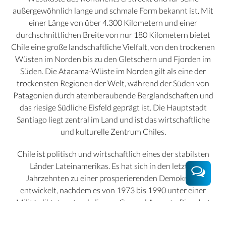
außergewöhnlich lange und schmale Form bekannt ist. Mit
einer Länge von über 4.300 Kilometern und einer
durchschnittlichen Breite von nur 180 Kilometern bietet
Chile eine große landschaftliche Vielfalt, von den trockenen
Wüsten im Norden bis zu den Gletschern und Fjorden im
Süden. Die Atacama-Wüste im Norden gilt als eine der
trockensten Regionen der Welt, während der Süden von
Patagonien durch atemberaubende Berglandschaften und
das riesige Südliche Eisfeld geprägt ist. Die Hauptstadt
Santiago liegt zentral im Land und ist das wirtschaftliche
und kulturelle Zentrum Chiles.
Chile ist politisch und wirtschaftlich eines der stabilsten
Länder Lateinamerikas. Es hat sich in den letzten
Jahrzehnten zu einer prosperierenden Demokratie
entwickelt, nachdem es von 1973 bis 1990 unter einer
Militärdiktatur stand, die von General Augusto Pinochet
geführt wurde. Das Land ist ein bedeutender Exporteur von