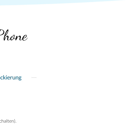
Phone
ockierung
chalten).