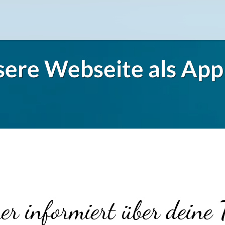
sere Webseite als App
Flug-Service
Südsee
Inselparadiese
Weltweit
er informiert über deine 
Kreuzfahrten