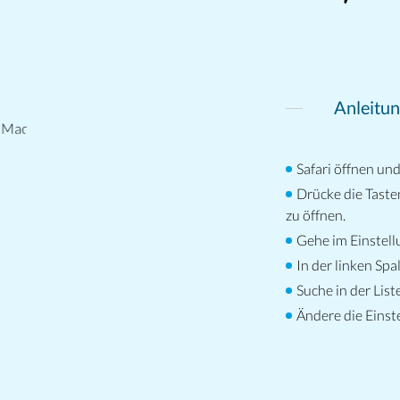
m
Anleitun
Safari öffnen un
Drücke die Taste
zu öffnen.
Gehe im Einstell
In der linken Sp
Suche in der Lis
Ändere die Einst