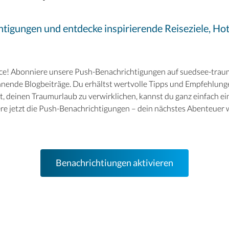
Hotels
Reise planen
tigungen und entdecke inspirierende Reiseziele, Ho
System
ice! Abonniere unsere Push-Benachrichtigungen auf suedsee-traumu
annende Blogbeiträge. Du erhältst wertvolle Tipps und Empfehlunge
t, deinen Traumurlaub zu verwirklichen, kannst du ganz einfach e
ere jetzt die Push-Benachrichtigungen – dein nächstes Abenteuer 
Benachrichtiungen aktivieren