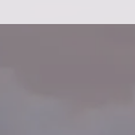
Flug-Service
Südsee
Inselparadiese
Weltweit
Kreuzfahrten