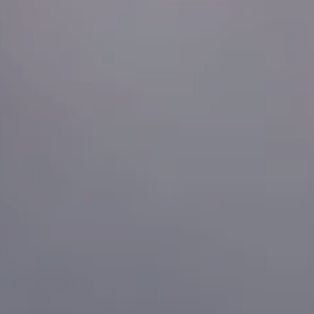
Hotels
Reise planen
System