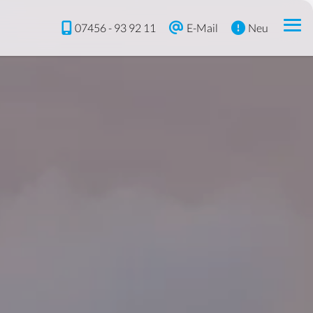
07456 - 93 92 11
E-Mail
Neu