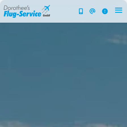
Flug-Service
Südsee
Inselparadiese
Weltweit
Kreuzfahrten
Hotels
Reise planen
System