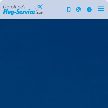
Flug-Service
Südsee
Inselparadiese
Weltweit
Kreuzfahrten
Hotels
Reise planen
System