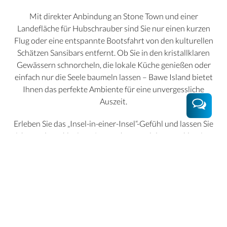
Mit direkter Anbindung an Stone Town und einer
Landefläche für Hubschrauber sind Sie nur einen kurzen
Flug oder eine entspannte Bootsfahrt von den kulturellen
Schätzen Sansibars entfernt. Ob Sie in den kristallklaren
Gewässern schnorcheln, die lokale Küche genießen oder
einfach nur die Seele baumeln lassen – Bawe Island bietet
Ihnen das perfekte Ambiente für eine unvergessliche
Auszeit.
Erleben Sie das „Insel-in-einer-Insel“-Gefühl und lassen Sie
sich von der exklusiven Atmosphäre und dem erstklassigen
Service auf Bawe Island verwöhnen. Ihr Traumurlaub
beginnt hier.