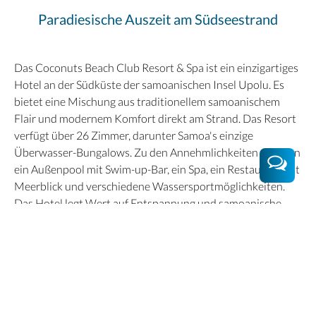
Paradiesische Auszeit am Südseestrand
Das Coconuts Beach Club Resort & Spa ist ein einzigartiges
Hotel an der Südküste der samoanischen Insel Upolu. Es
bietet eine Mischung aus traditionellem samoanischem
Flair und modernem Komfort direkt am Strand. Das Resort
verfügt über 26 Zimmer, darunter Samoa's einzige
Überwasser-Bungalows. Zu den Annehmlichkeiten gehören
ein Außenpool mit Swim-up-Bar, ein Spa, ein Restaurant mit
Meerblick und verschiedene Wassersportmöglichkeiten.
Das Hotel legt Wert auf Entspannung und samoanische
Kultur - es gibt bewusst keine Fernseher in den Zimmern.
Gäste schätzen besonders die freundlichen Mitarbeiter, die
ruhige Atmosphäre und die schöne Lage direkt am Strand
mit Blick auf den Pazifik.