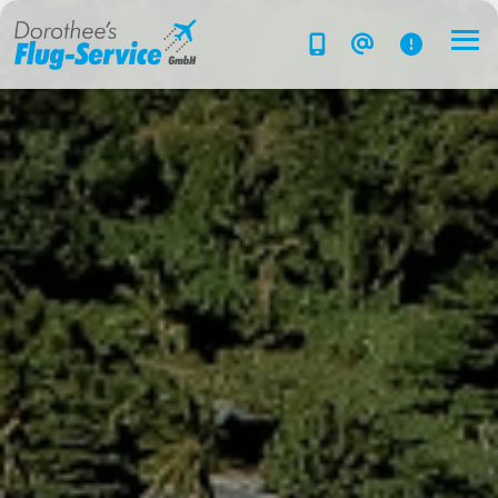
Flug-Service
Südsee
Inselparadiese
Weltweit
Kreuzfahrten
Hotels
Reise planen
System