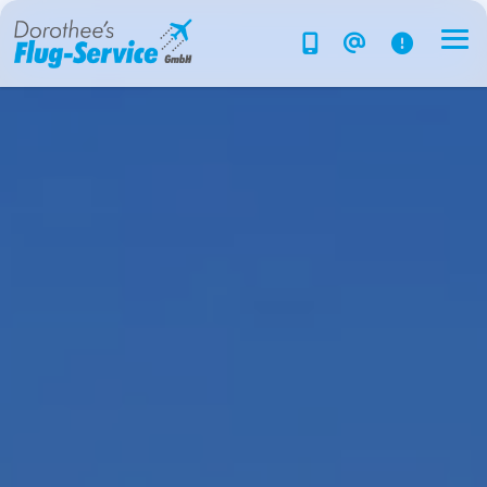
Flug-Service
Südsee
Inselparadiese
Weltweit
Kreuzfahrten
Hotels
Reise planen
System