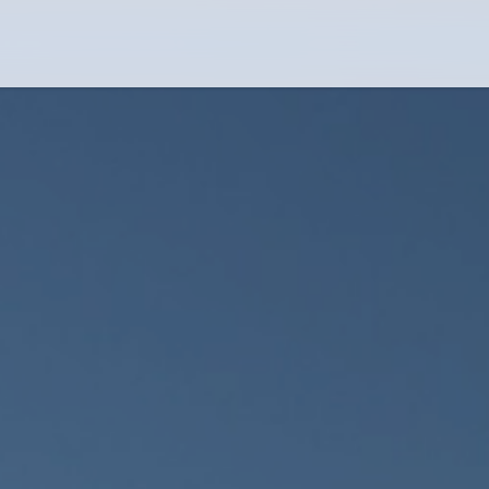
Flug-Service
Südsee
Inselparadiese
Weltweit
Kreuzfahrten