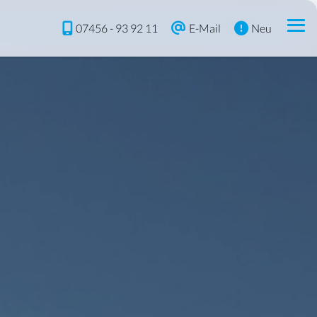
07456 - 93 92 11
E-Mail
Neu