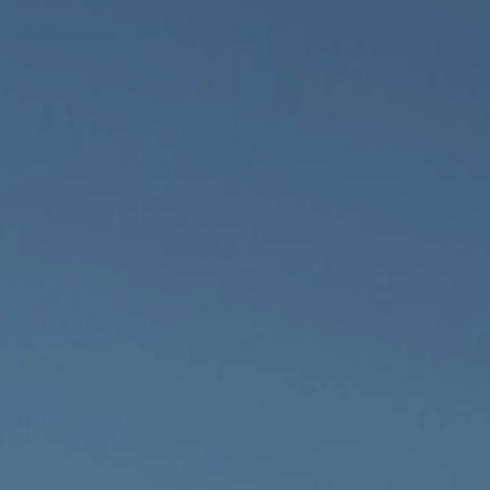
Hotels
Reise planen
System