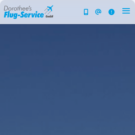
Flug-Service
Südsee
Inselparadiese
Weltweit
Kreuzfahrten
Hotels
Reise planen
System