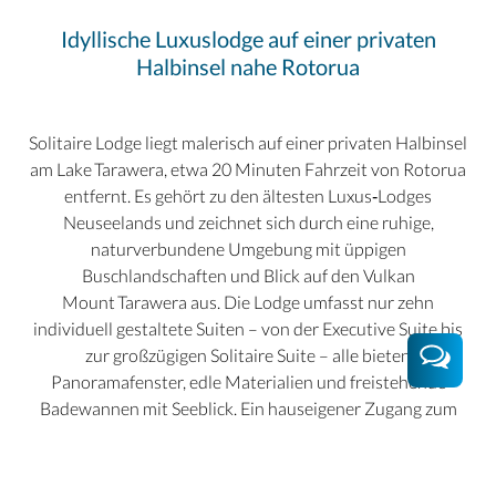
Idyllische Luxuslodge auf einer privaten
Halbinsel nahe Rotorua
Solitaire Lodge liegt malerisch auf einer privaten Halbinsel
am Lake Tarawera, etwa 20 Minuten Fahrzeit von Rotorua
entfernt. Es gehört zu den ältesten Luxus‑Lodges
Neuseelands und zeichnet sich durch eine ruhige,
naturverbundene Umgebung mit üppigen
Buschlandschaften und Blick auf den Vulkan
Mount Tarawera aus. Die Lodge umfasst nur zehn
individuell gestaltete Suiten – von der Executive Suite bis
zur großzügigen Solitaire Suite – alle bieten
Panoramafenster, edle Materialien und freistehende
Badewannen mit Seeblick. Ein hauseigener Zugang zum
Wasser, ein privater Steg, Kajaks, Ruderboote,
Angelmöglichkeiten sowie Helikopter-Landeplatz erlauben
Aktivitäten direkt ab Lodge.