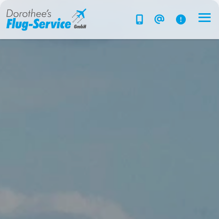
Flug-Service
Südsee
Inselparadiese
Weltweit
Kreuzfahrten
Hotels
Reise planen
System