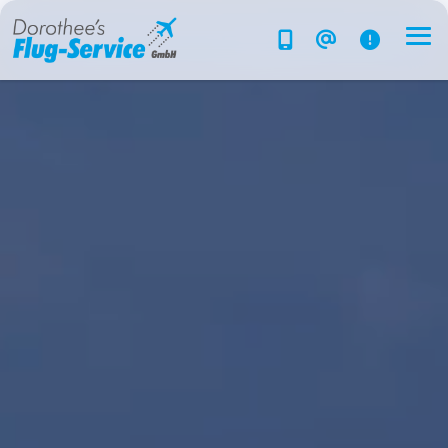
Flug-Service
Südsee
Inselparadiese
Weltweit
Kreuzfahrten
Hotels
Reise planen
System