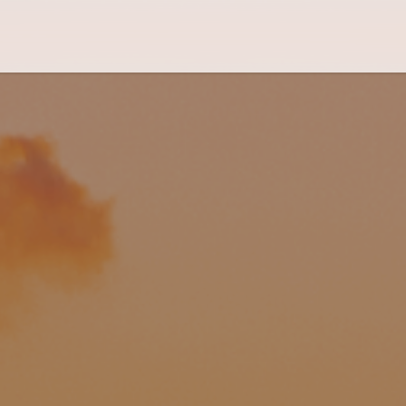
Flug-Service
Südsee
Inselparadiese
Weltweit
Kreuzfahrten