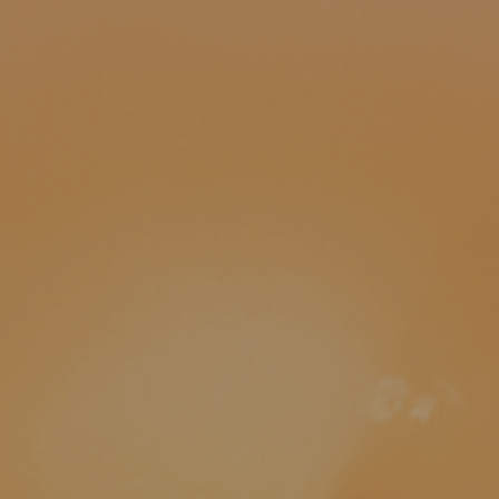
Hotels
Reise planen
System