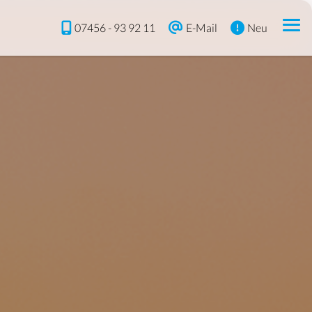
07456 - 93 92 11
E-Mail
Neu