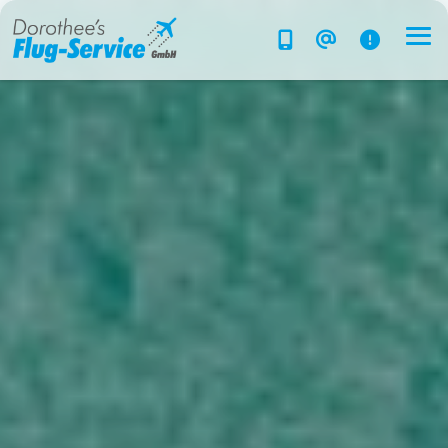
Flug-Service
Südsee
Inselparadiese
Weltweit
Kreuzfahrten
Hotels
Reise planen
System