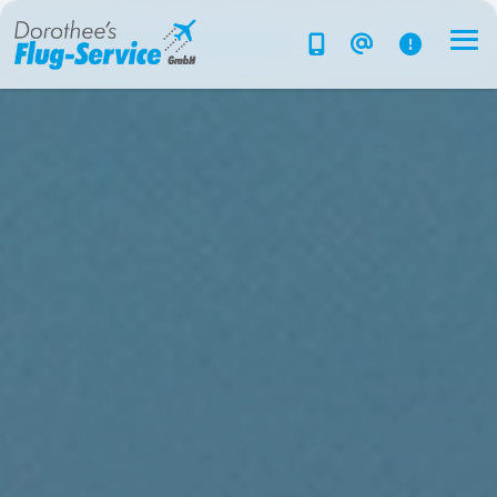
Flug-Service
Südsee
Inselparadiese
Weltweit
Kreuzfahrten
Hotels
Reise planen
System