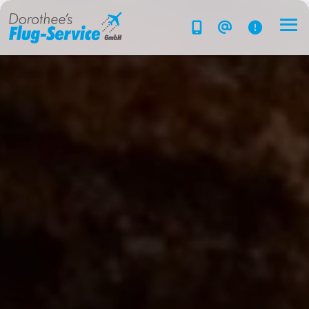
Flug-Service
Südsee
Inselparadiese
Weltweit
Kreuzfahrten
Hotels
Reise planen
System