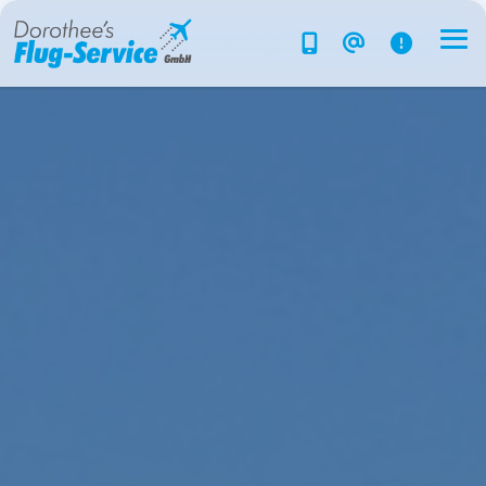
Flug-Service
Südsee
Inselparadiese
Weltweit
Kreuzfahrten
Hotels
Reise planen
System