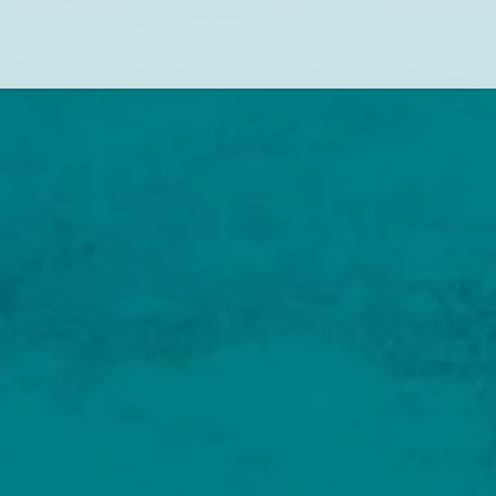
Flug-Service
Südsee
Inselparadiese
Weltweit
Kreuzfahrten