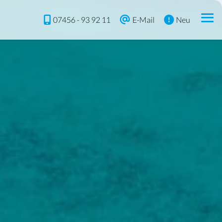
07456 - 93 92 11
E-Mail
Neu