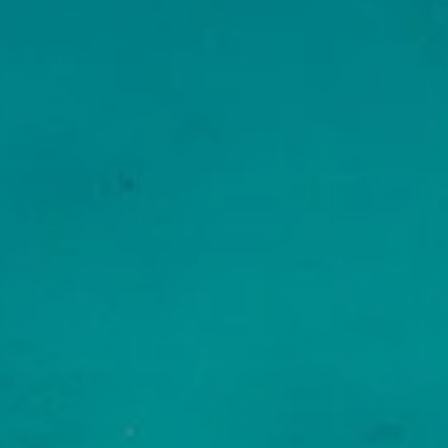
Hotels
Reise planen
System